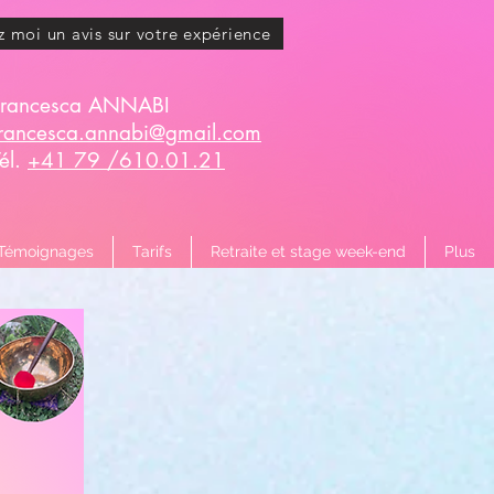
z moi un avis sur votre expérience
Francesca ANNABI
francesca.annabi@gmail.com
Tél.
+41 79 /610.01.21
Témoignages
Tarifs
Retraite et stage week-end
Plus