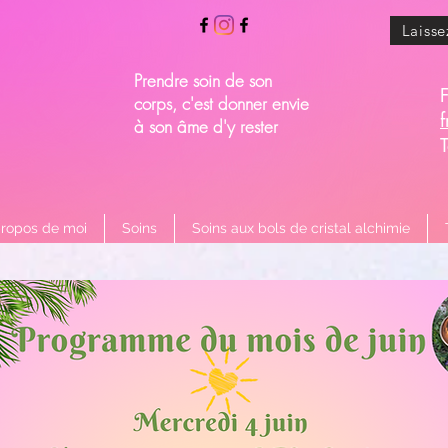
Laisse
Prendre soin de son
corps, c'est donner envie
à son âme d'y rester
propos de moi
Soins
Soins aux bols de cristal alchimie