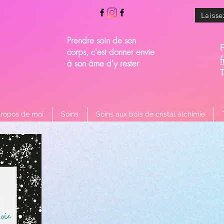
Laisse
Prendre soin de son
corps, c'est donner envie
à son âme d'y rester
propos de moi
Soins
Soins aux bols de cristal alchimie