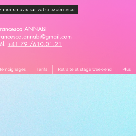
z moi un avis sur votre expérience
Francesca ANNABI
francesca.annabi@gmail.com
Tél.
+41 79 /610.01.21
Témoignages
Tarifs
Retraite et stage week-end
Plus